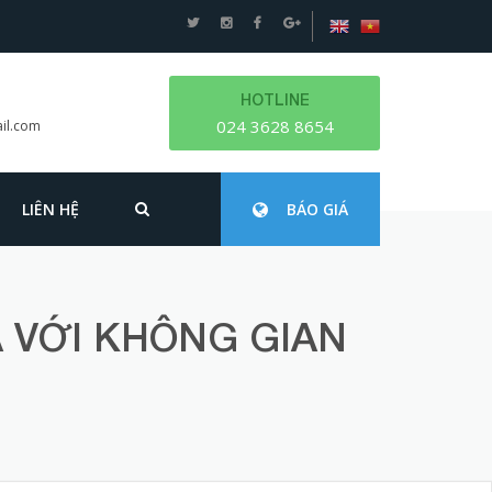
HOTLINE
024 3628 8654
il.com
LIÊN HỆ
BÁO GIÁ
À VỚI KHÔNG GIAN