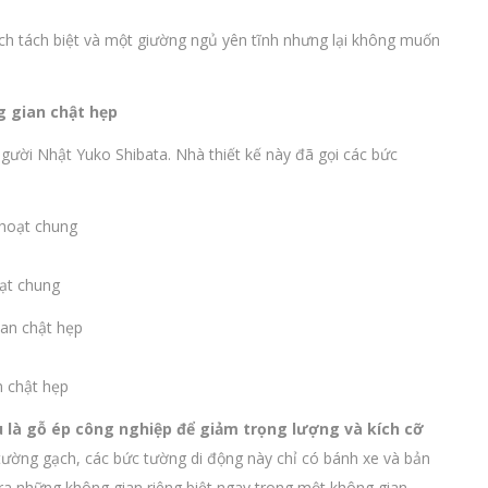
h tách biệt và một giường ngủ yên tĩnh nhưng lại không muốn
g gian chật hẹp
gười Nhật Yuko Shibata. Nhà thiết kế này đã gọi các bức
ạt chung
n chật hẹp
là gỗ ép công nghiệp để giảm trọng lượng và kích cỡ
tường gạch, các bức tường di động này chỉ có bánh xe và bản
ra những không gian riêng biệt ngay trong một không gian