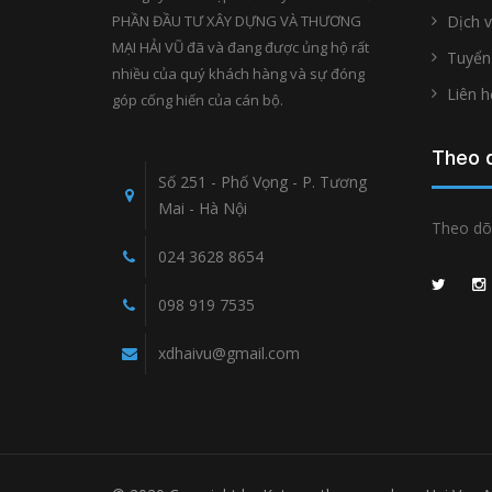
PHẦN ĐẦU TƯ XÂY DỰNG VÀ THƯƠNG
Dịch 
MẠI HẢI VŨ đã và đang được ủng hộ rất
Tuyển
nhiều của quý khách hàng và sự đóng
Liên h
góp cống hiến của cán bộ.
Theo d
Số 251 - Phố Vọng - P. Tương
Mai - Hà Nội
Theo dõi
024 3628 8654
098 919 7535
xdhaivu@gmail.com