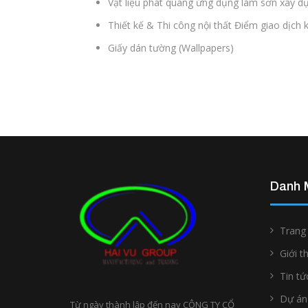
Vật liệu phát quang ứng dụng làm sơn xây d
Thiết kế & Thi công nội thất Điểm giao dịch
Giấy dán tường (Wallpapers)
Danh 
Trang
Giới t
Tin tứ
Dự án
Từ ngày thành lập đến nay CÔNG TY CỔ