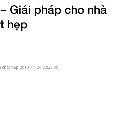
– Giải pháp cho nhà
t hẹp
n chật hẹp(2010-11-24 03:28:00)