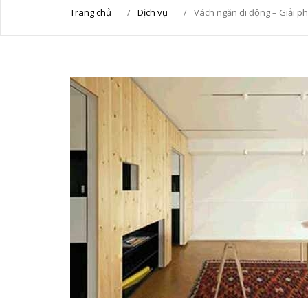
Trang chủ
/
Dịch vụ
/
Vách ngăn di động – Giải p