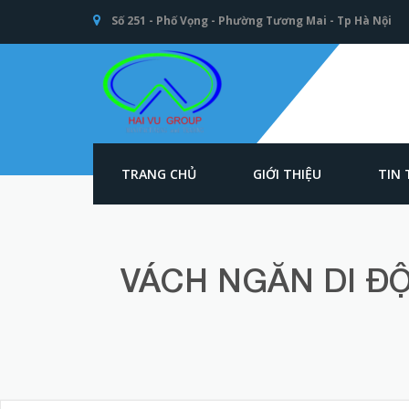
Số 251 - Phố Vọng - Phường Tương Mai - Tp Hà Nội
TRANG CHỦ
GIỚI THIỆU
TIN
An toàn Giao
thông - Kết cấu
thép Xây dựng -
Hải Vũ Group
VÁCH NGĂN DI ĐỘ