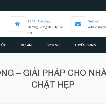
Số 251 Phố Vọng
Gửi mail
Phường Tương Mai - Tp Hà
xdhaivu@gma
Nội
 TỨC
DỰ ÁN
DỊCH VỤ
TUYỂN DỤNG
NG – GIẢI PHÁP CHO NH
CHẬT HẸP