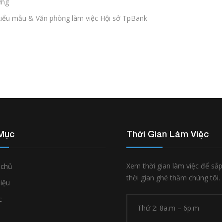
ựng
 kiểu mẫu & Văn phòng làm việc Hội sở TpBank
Mục
Thời Gian Làm Việc
Xem thời gian làm việc để sắ
 chủ
thời gian ghé thăm chúng tôi.
hiệu
c
Thứ 2: 8a.m – 6p.m