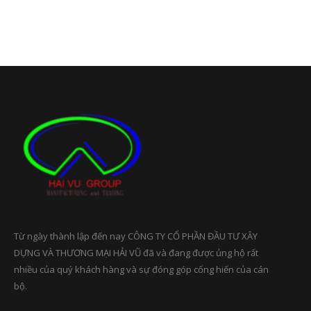
Từ ngày thành lập đến nay CÔNG TY CỔ PHẦN ĐẦU TƯ XÂY
DỰNG VÀ THƯƠNG MẠI HẢI VŨ đã và đang được ủng hộ rất
nhiều của quý khách hàng và sự đóng góp cống hiến của cán
bộ.