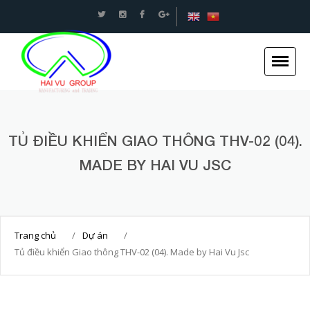
An toàn Giao thông - Kết cấu thép Xây dựng -Hải
Vũ Group
TỦ ĐIỀU KHIỂN GIAO THÔNG THV-02 (04).
Trang chủ
Giới thiệu
MADE BY HAI VU JSC
Tin tức
Dự án
Dịch vụ
Trang chủ
/
Dự án
/
Tủ điều khiển Giao thông THV-02 (04). Made by Hai Vu Jsc
Tuyển dụng
Liên hệ