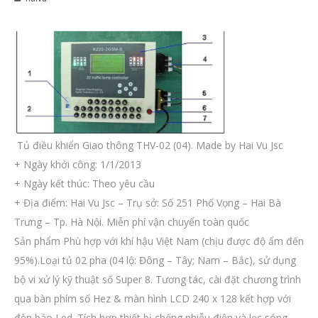
Tủ điều khiển Giao thông THV-02 (04). Made by Hai Vu Jsc
+ Ngày khởi công: 1/1/2013
+ Ngày kết thúc: Theo yêu cầu
+ Địa điểm: Hai Vu Jsc – Trụ sở: Số 251 Phố Vọng – Hai Bà
Trưng – Tp. Hà Nội. Miễn phí vận chuyển toàn quốc
Sản phẩm Phù hợp với khí hậu Việt Nam (chịu được độ ẩm đến
95%).Loại tủ 02 pha (04 lộ: Đông – Tây; Nam – Bắc), sử dụng
bộ vi xử lý kỹ thuật số Super 8. Tương tác, cài đặt chương trình
qua bàn phím số Hez & màn hình LCD 240 x 128 kết hợp với
đèn báo Led. Tích hợp thiết bị chống nhiễu điện và lọc sóng