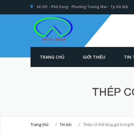
Số 251 - Phố Vọng - Phường Tương Mai - Tp Hà Nội
TRANG CHỦ
GIỚI THIỆU
TIN
An toàn Giao
thông - Kết cấu
thép Xây dựng -
Hải Vũ Group
THÉP C
Trang chủ
/
Tin tức
/
Thép có thể tăng giá trong t