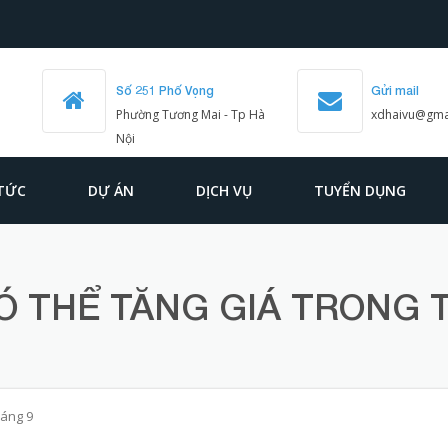
Số 251 Phố Vọng
Gửi mail
Phường Tương Mai - Tp Hà
xdhaivu@gma
Nội
 TỨC
DỰ ÁN
DỊCH VỤ
TUYỂN DỤNG
Ó THỂ TĂNG GIÁ TRONG 
háng 9