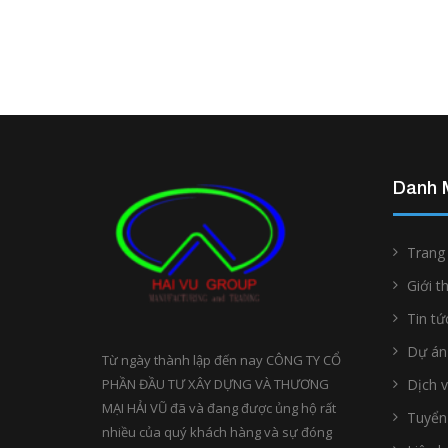
Danh 
Trang
Giới t
Tin tứ
Dự án
Từ ngày thành lập đến nay CÔNG TY CỔ
PHẦN ĐẦU TƯ XÂY DỰNG VÀ THƯƠNG
Dịch 
MẠI HẢI VŨ đã và đang được ủng hộ rất
Tuyển
nhiều của quý khách hàng và sự đóng