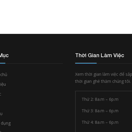
Mục
Thời Gian Làm Việc
Xem thời gian làm việc để sắ
 chủ
thời gian ghé thăm chúng tôi.
hiệu
c
Thứ 2: 8a.m – 6p.m
Thứ 3: 8a.m – 6p.m
vụ
Thứ 4: 8a.m – 6p.m
 dụng