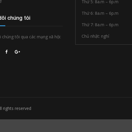
ệ
Thứ 5: 8a.m – 6p.m
Thứ 6: 8a.m – 6p.m
õi chúng tôi
Thứ 7: 8a.m – 6p.m
Chủ nhật: nghỉ
 chúng tôi qua các mạng xã hội:
l rights reserved