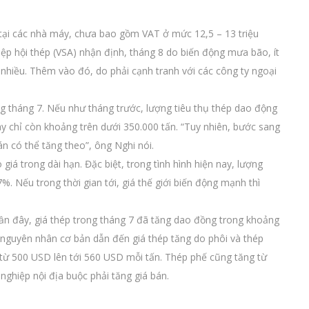
n tại các nhà máy, chưa bao gồm VAT ở mức 12,5 – 13 triệu
ệp hội thép (VSA) nhận định, tháng 8 do biến động mưa bão, ít
 nhiều. Thêm vào đó, do phải cạnh tranh với các công ty ngoại
g tháng 7. Nếu như tháng trước, lượng tiêu thụ thép dao động
y chỉ còn khoảng trên dưới 350.000 tấn. “Tuy nhiên, bước sang
án có thể tăng theo”, ông Nghi nói.
iá trong dài hạn. Đặc biệt, trong tình hình hiện nay, lượng
%. Nếu trong thời gian tới, giá thế giới biến động mạnh thì
 gần đây, giá thép trong tháng 7 đã tăng dao đồng trong khoảng
 nguyên nhân cơ bản dẫn đến giá thép tăng do phôi và thép
p từ 500 USD lên tới 560 USD mỗi tấn. Thép phế cũng tăng từ
ghiệp nội địa buộc phải tăng giá bán.