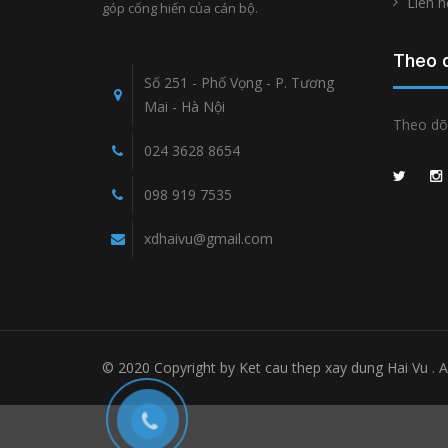
Liên h
góp cống hiến của cán bộ.
Theo d
Số 251 - Phố Vọng - P. Tương
Mai - Hà Nội
Theo dõi
024 3628 8654
098 919 7535
xdhaivu@gmail.com
© 2020 Copyright by Ket cau thep xay dung Hai Vu . Al