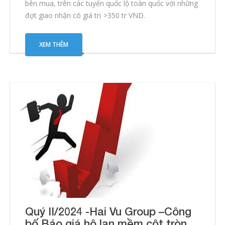
bên mua, trên các tuyến quốc lộ toàn quốc với những
đợt giao nhận có giá trị >350 tr VND.
XEM THÊM
Quý II/2024 -Hai Vu Group –Công
bố Báo giá hộ lan mềm cột tròn,