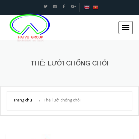
An toàn Giao thông - Kết cấu thép Xây dựng -Hải
Vũ Group
Trang chủ
THẺ:
LƯỚI CHỐNG CHÓI
Giới thiệu
Tin tức
Dự án
Dịch vụ
Trang chủ
/
Thẻ:
lưới chống chói
Tuyển dụng
Liên hệ