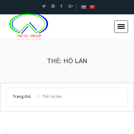
An toàn Giao thông - Kết cấu thép Xây dựng -Hải
Vũ Group
THẺ:
HỘ LAN
Trang chủ
Giới thiệu
Trang chủ
/
Thẻ:
hộ lan
Tin tức
Dự án
Dịch vụ
Tuyển dụng