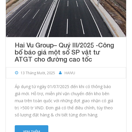
Hai Vu Group– Quý III/2025 -Công
bố báo giá một số SP vật tư
ATGT cho đường cao tốc
13 Tháng Mười, 2025
HAIVU
Áp dụng từ ngày 01/07/2025 đến khi có thông báo
giá mới. Hỗ trợ, miễn phí vận chuyển đến kho bên
mua trên toàn quốc với những đợt giao nhận có giá
trị >500 tr VND. Đơn giá có thể điều chỉnh, tùy theo
số lượng đặt hàng & chi tiết từng đơn hàng.
XEM THÊM