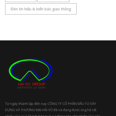
Đèn tín hiệu & biển báo giao thông
Từ ngày thành lập đến nay CÔNG TY CỔ PHẦN ĐẦU TƯ XÂY
DỰNG VÀ THƯƠNG MẠI HẢI VŨ đã và đang được ủng hộ rất