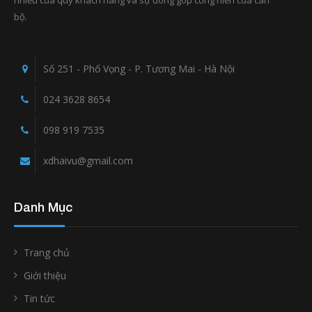
nhiều của quý khách hàng và sự đóng góp cống hiến của cán
bộ.
Số 251 - Phố Vọng - P. Tương Mai - Hà Nội
024 3628 8654
098 919 7535
xdhaivu@gmail.com
Danh Mục
Trang chủ
Giới thiệu
Tin tức