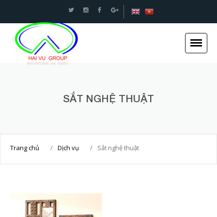
An toàn Giao thông - Kết cấu thép Xây dựng -Hải
Vũ Group
SẮT NGHỆ THUẬT
Trang chủ
Giới thiệu
Tin tức
Trang chủ
/
Dịch vụ
/
Sắt nghệ thuật
Dự án
Dịch vụ
Tuyển dụng
Liên hệ