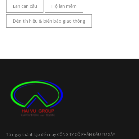
Lan can cầu
Hộ lan mềm
Đèn tín hiệu & biển báo giao thông
Từ ngày thành lập đến nay CÔNG TY CỔ PHẦN ĐẦU TƯ XÂY