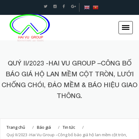
An toàn Giao thông - Kết cấu thép Xây dựng -Hải
Vũ Group
Trang chủ
QUÝ II/2023 -HAI VU GROUP –CÔNG BỐ
Giới thiệu
BÁO GIÁ HỘ LAN MỀM CỘT TRÒN, LƯỚI
Tin tức
CHỐNG CHÓI, ĐẢO MỀM & BÁO HIỆU GIAO
Dự án
THÔNG.
Dịch vụ
Tuyển dụng
Liên hệ
Trang chủ
/
Báo giá
/
Tin tức
/
Quý II/2023 -Hai Vu Group –Công bố báo giá hộ lan mềm cột tròn,