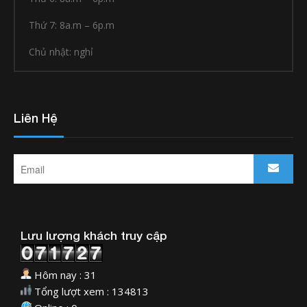
Thứ 7: 8a.m – 6p.m
Chủ nhật: nghỉ
Liên Hệ
Lưu lượng khách truy cập
Hôm nay : 31
Tổng lượt xem : 134813