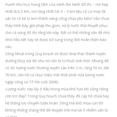
mạnh như trục trung tâm của vành đai Xanh đô thị – nơi hẹp
nhất là 0,5 km, nơi rộng nhất tới 4 – 5 km liệu có cơ may lột
xác từ cô bé lọ lem thành nàng công chúa yêu kiều? Vẫn chưa
thấy trình bày giải pháp thu gom, xử lý nước thải thuyết phục
cho cả vùng đô thị rộng lớn này. Rất có thể những vấn đề nhỏ
nhoi tiểu tiết này sẽ được bổ sung trong đợt hoàn thiện báo
cáo.
Sông Nhuệ trong Quy hoạch sẽ được khai thác thành tuyến
đường thủy nội đô như nó vốn là từ thuở sinh thời. Nhưng để
có đủ lượng nước thường xuyên sâu trên 2 m, rộng 50 m, dài
70 km, cần tới cả chục triệu mét khối (một nửa lượng nước
ngập sông cả TP hồi cuối 2008).
Lượng nước này lấy ở đâu trong mùa khô hạn khi sông Hồng
còn trơ đáy? Trong Quy hoạch chưa thấy đề cập hồ chứa hay
hệ thống lưu chuyển tuần hoàn. Sông mà khô mùa cạn thì
không những chẳng thể để thuyền trôi mà tái ô nhiễm vẫn là