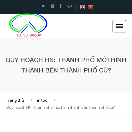
An toàn Giao thông - Kết cấu thép Xây dựng -Hải
Vũ Group
QUY HOẠCH HN: THÀNH PHỐ MỚI HÌNH
THÀNH BÊN THÀNH PHỐ CŨ?
Trang chủ
Giới thiệu
Tin tức
Trang chủ
/
Tin tức
/
Dự án
Quy hoạch HN: Thành phố mới hình thành bên thành phố cũ?
Dịch vụ
Tuyển dụng