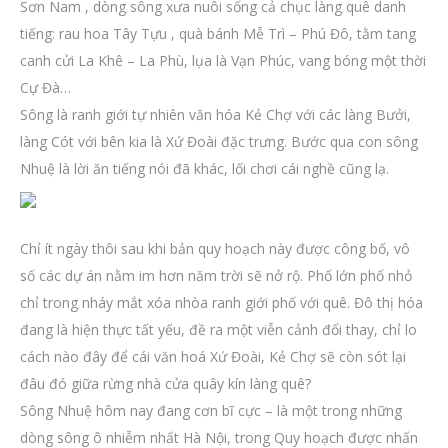
Sơn Nam , dòng sông xưa nuôi sống cả chục làng quê danh
tiếng: rau hoa Tây Tựu , quà bánh Mễ Trì – Phú Đô, tằm tang
canh cửi La Khê – La Phù, lụa là Vạn Phúc, vang bóng một thời
Cự Đà…
Sông là ranh giới tự nhiên văn hóa Kẻ Chợ với các làng Bưởi,
làng Cót với bên kia là Xứ Đoài đặc trưng. Bước qua con sông
Nhuệ là lời ăn tiếng nói đã khác, lối chơi cái nghề cũng lạ.
Chỉ ít ngày thôi sau khi bản quy hoạch này được công bố, vô
số các dự án nằm im hơn năm trời sẽ nở rộ. Phố lớn phố nhỏ
chỉ trong nháy mắt xóa nhòa ranh giới phố với quê. Đô thị hóa
đang là hiện thực tất yếu, đề ra một viễn cảnh đổi thay, chỉ lo
cách nào đây để cái văn hoá Xứ Đoài, Kẻ Chợ sẽ còn sót lại
đâu đó giữa rừng nhà cửa quây kín làng quê?
Sông Nhuệ hôm nay đang cơn bĩ cực – là một trong những
dòng sông ô nhiễm nhất Hà Nội, trong Quy hoạch được nhấn