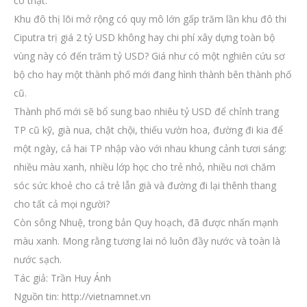
có thật.
Khu đô thị lõi mở rộng có quy mô lớn gấp trăm lần khu đô thi
Ciputra trị giá 2 tỷ USD không hay chi phí xây dựng toàn bộ
vùng này có đến trăm tỷ USD? Giá như có một nghiên cứu sơ
bộ cho hay một thành phố mới đang hình thành bên thành phố
cũ.
Thành phố mới sẽ bổ sung bao nhiêu tỷ USD để chỉnh trang
TP cũ kỹ, già nua, chật chội, thiếu vườn hoa, đường đi kia để
một ngày, cả hai TP nhập vào với nhau khung cảnh tươi sáng:
nhiều màu xanh, nhiều lớp học cho trẻ nhỏ, nhiều nơi chăm
sóc sức khoẻ cho cả trẻ lẫn già và đường đi lại thênh thang
cho tất cả mọi người?
Còn sông Nhuệ, trong bản Quy hoạch, đã được nhấn mạnh
màu xanh. Mong rằng tương lai nó luôn đầy nước và toàn là
nước sạch.
Tác giả: Trần Huy Ánh
Nguồn tin: http://vietnamnet.vn