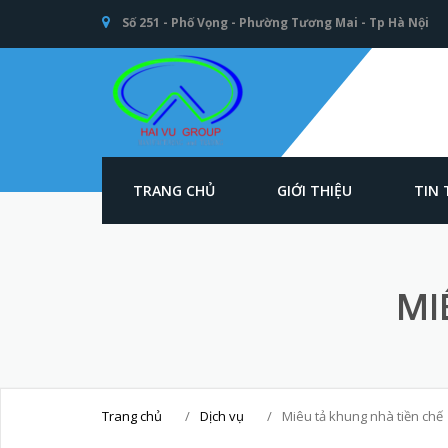
Số 251 - Phố Vọng - Phường Tương Mai - Tp Hà Nội
TRANG CHỦ
GIỚI THIỆU
TIN
An toàn Giao
thông - Kết cấu
thép Xây dựng -
Hải Vũ Group
MI
Trang chủ
/
Dịch vụ
/
Miêu tả khung nhà tiền chế