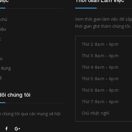
Mục
Thời Gian Làm Việc
Xem thời gian làm việc để sắ
 chủ
thời gian ghé thăm chúng tôi.
hiệu
c
Thứ 2: 8a.m – 6p.m
Thứ 3: 8a.m – 6p.m
vụ
Thứ 4: 8a.m – 6p.m
 dụng
ệ
Thứ 5: 8a.m – 6p.m
Thứ 6: 8a.m – 6p.m
õi chúng tôi
Thứ 7: 8a.m – 6p.m
Chủ nhật: nghỉ
 chúng tôi qua các mạng xã hội: