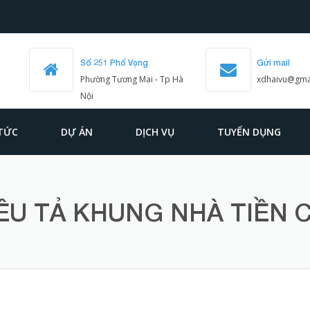
Số 251 Phố Vọng
Gửi mail
Phường Tương Mai - Tp Hà
xdhaivu@gma
Nội
 TỨC
DỰ ÁN
DỊCH VỤ
TUYỂN DỤNG
ÊU TẢ KHUNG NHÀ TIỀN 