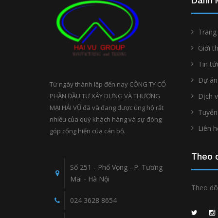
Danh 
Trang
Giới t
Tin tứ
Dự án
Từ ngày thành lập đến nay CÔNG TY CỔ
PHẦN ĐẦU TƯ XÂY DỰNG VÀ THƯƠNG
Dịch 
MẠI HẢI VŨ đã và đang được ủng hộ rất
Tuyển
nhiều của quý khách hàng và sự đóng
Liên h
góp cống hiến của cán bộ.
Theo d
Số 251 - Phố Vọng - P. Tương
Mai - Hà Nội
Theo dõi
024 3628 8654