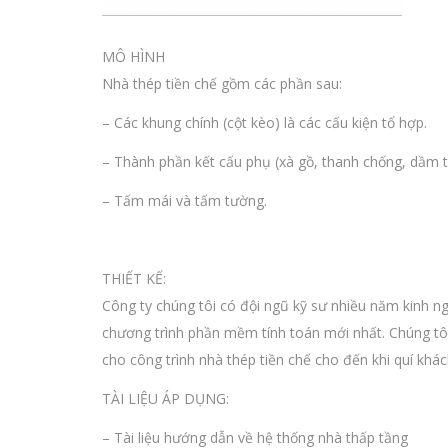
MÔ HÌNH
Nhà thép tiền chế gồm các phần sau:
– Các khung chính (cột kèo) là các cấu kiện tổ hợp.
– Thành phần kết cấu phụ (xà gồ, thanh chống, dầm tư
– Tấm mái và tấm tường.
THIẾT KẾ:
Công ty chúng tôi có đội ngũ kỹ sư nhiều năm kinh ng
chương trình phần mềm tính toán mới nhất. Chúng tôi 
cho công trình nhà thép tiền chế cho đến khi quí khá
TÀI LIỆU ÁP DỤNG:
– Tài liệu hướng dẫn về hệ thống nhà thấp tầng