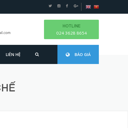
HOTLINE
024 3628 8654
il.com
LIÊN HỆ
BÁO GIÁ
CHẾ