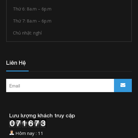
Thứ 6: 8a.m – 6p.m
Thứ 7: 8a.m – 6p.m
Chủ nhật: nghỉ
Liên Hệ
Lưu lượng khách truy cập
Hôm nay : 11