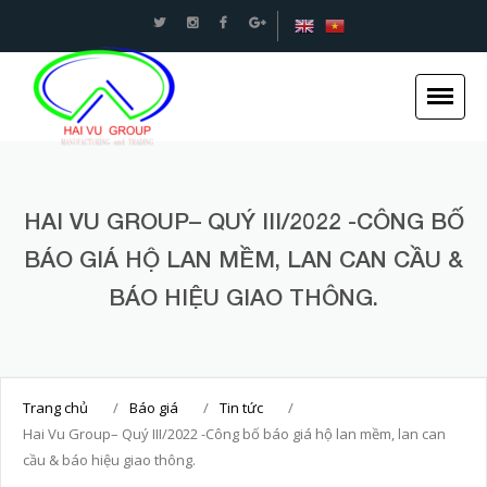
An toàn Giao thông - Kết cấu thép Xây dựng -Hải
Vũ Group
HAI VU GROUP– QUÝ III/2022 -CÔNG BỐ
Trang chủ
BÁO GIÁ HỘ LAN MỀM, LAN CAN CẦU &
Giới thiệu
BÁO HIỆU GIAO THÔNG.
Tin tức
Dự án
Dịch vụ
Trang chủ
/
Báo giá
/
Tin tức
/
Tuyển dụng
Hai Vu Group– Quý III/2022 -Công bố báo giá hộ lan mềm, lan can
Liên hệ
cầu & báo hiệu giao thông.