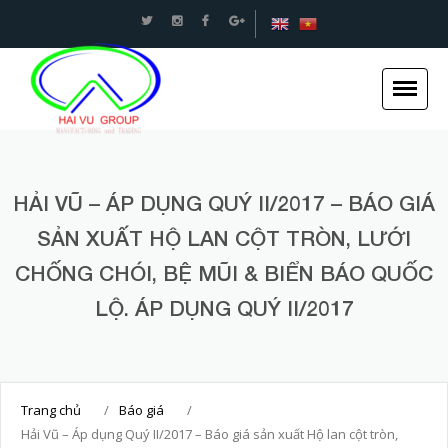
An toàn Giao thông - Kết cấu thép Xây dựng -Hải
Vũ Group
HẢI VŨ – ÁP DỤNG QUÝ II/2017 – BÁO GIÁ
Trang chủ
SẢN XUẤT HỘ LAN CỘT TRÒN, LƯỚI
Giới thiệu
CHỐNG CHÓI, BỆ MŨI & BIỂN BÁO QUỐC
Tin tức
LỘ. ÁP DỤNG QUÝ II/2017
Dự án
Dịch vụ
Tuyển dụng
Trang chủ
/
Báo giá
/
Liên hệ
Hải Vũ – Áp dụng Quý II/2017 – Báo giá sản xuất Hộ lan cột tròn,