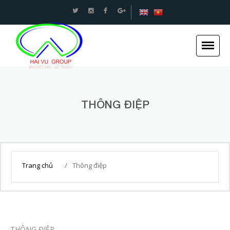
An toàn Giao thông - Kết cấu thép Xây dựng -Hải
Vũ Group
Trang chủ
THÔNG ĐIỆP
Giới thiệu
Tin tức
Dự án
Dịch vụ
Trang chủ
/
Thông điệp
Tuyển dụng
Liên hệ
THÔNG ĐIỆP