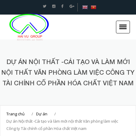
An toàn Giao thông - Kết cấu thép Xây dựng -Hải
Vũ Group
DỰ ÁN NỘI THẤT -CẢI TẠO VÀ LÀM MỚI
NỘI THẤT VĂN PHÒNG LÀM VIỆC CÔNG TY
Trang chủ
TÀI CHÍNH CỔ PHẦN HÓA CHẤT VIỆT NAM
Giới thiệu
Tin tức
Dự án
Trang chủ
/
Dự án
/
Dịch vụ
Dự án Nội thất -Cải tạo và làm mới nội thất Văn phòng làm việc
Công ty Tài chính cổ phần Hóa chất Việt nam
Tuyển dụng