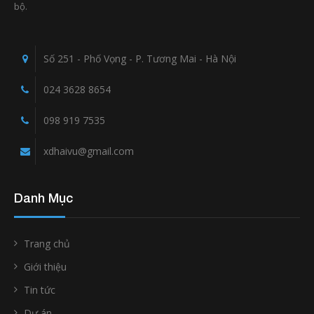
bộ.
Số 251 - Phố Vọng - P. Tương Mai - Hà Nội
024 3628 8654
098 919 7535
xdhaivu@gmail.com
Danh Mục
Trang chủ
Giới thiệu
Tin tức
Dự án