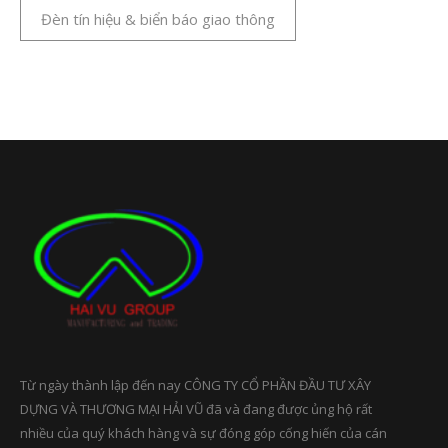
Đèn tín hiệu & biển báo giao thông
Từ ngày thành lập đến nay CÔNG TY CỔ PHẦN ĐẦU TƯ XÂY
DỰNG VÀ THƯƠNG MẠI HẢI VŨ đã và đang được ủng hộ rất
nhiều của quý khách hàng và sự đóng góp cống hiến của cán