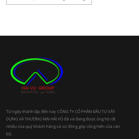
Từ ngày thành lập đến nay CÔNG TY CỔ PHẦN ĐẦU TƯ XÂY
DỰNG VÀ THƯƠNG MẠI HẢI VŨ đã và đang được ủng hộ rất
nhiều của quý khách hàng và sự đóng góp cống hiến của cán
bộ.