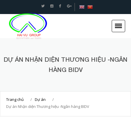
An toàn Giao thông - Kết cấu thép Xây dựng -Hải
Vũ Group
DỰ ÁN NHẬN DIỆN THƯƠNG HIỆU -NGÂN
Trang chủ
HÀNG BIDV
Giới thiệu
Tin tức
Dự án
Trang chủ
/
Dự án
/
Dịch vụ
Dự án Nhận diện Thương hiệu -Ngân hàng BIDV
Tuyển dụng
Liên hệ