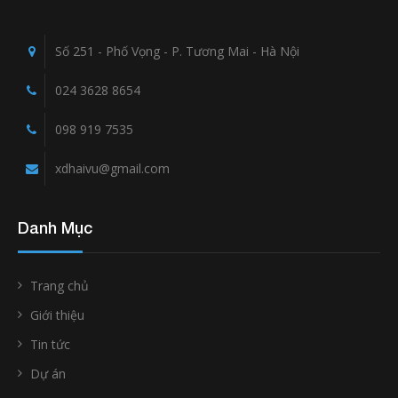
Số 251 - Phố Vọng - P. Tương Mai - Hà Nội
024 3628 8654
098 919 7535
xdhaivu@gmail.com
Danh Mục
Trang chủ
Giới thiệu
Tin tức
Dự án