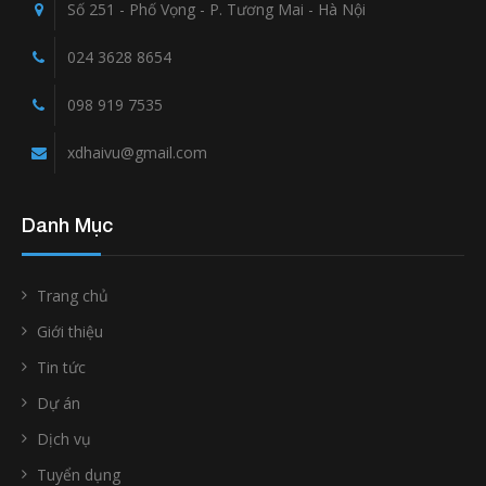
Số 251 - Phố Vọng - P. Tương Mai - Hà Nội
024 3628 8654
098 919 7535
xdhaivu@gmail.com
Danh Mục
Trang chủ
Giới thiệu
Tin tức
Dự án
Dịch vụ
Tuyển dụng