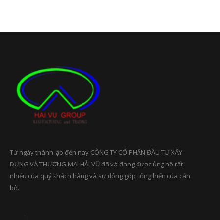
Từ ngày thành lập đến nay CÔNG TY CỔ PHẦN ĐẦU TƯ XÂY
DỰNG VÀ THƯƠNG MẠI HẢI VŨ đã và đang được ủng hộ rất
nhiều của quý khách hàng và sự đóng góp cống hiến của cán
bộ.