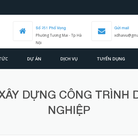
Số 251 Phố Vọng
Gửi mail
Phường Tương Mai - Tp Hà
xdhaivu@gma
Nội
 TỨC
DỰ ÁN
DỊCH VỤ
TUYỂN DỤNG
 XÂY DỰNG CÔNG TRÌNH
NGHIỆP