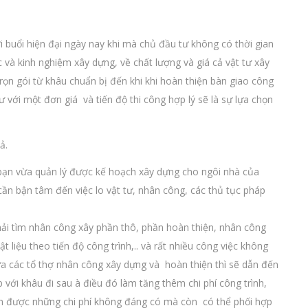
 buổi hiện đại ngày nay khi mà chủ đầu tư không có thời gian
ức và kinh nghiệm xây dựng, về chất lượng và giá cả vật tư xây
ọn gói từ khâu chuẩn bị đến khi khi hoàn thiện bàn giao công
tư với một đơn giá và tiến độ thi công hợp lý sẽ là sự lựa chọn
ả.
y bạn vừa quản lý được kế hoạch xây dựng cho ngôi nhà của
ần bận tâm đến việc lo vật tư, nhân công, các thủ tục pháp
 phải tìm nhân công xây phần thô, phần hoàn thiện, nhân công
t liệu theo tiến độ công trình,.. và rất nhiều công việc không
a các tổ thợ nhân công xây dựng và hoàn thiện thì sẽ dẫn đến
 với khâu đi sau à điều đó làm tăng thêm chi phí công trình,
iệm được những chi phí không đáng có mà còn có thể phối hợp