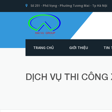
Số 251 - Phố Vọng - Phường Tương Mai - Tp Hà Nội
TRANG CHỦ
GIỚI THIỆU
TIN
An toàn Giao
thông - Kết cấu
thép Xây dựng -
Hải Vũ Group
DỊCH VỤ THI CÔNG