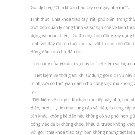
Gói dịch vụ “Chìa khoá chao tay có ngay nhà mới”:
Hình thức Chìa khoá trao tay rất phổ biển trong thời
trực tiếp quản lý công trình và sự hạn chế về kiến th
dựng và hoàn thiện,..Do đó một hợp đồng xây dựng tr
trình với đầy đủ tên tuổi các loại vật tư cho chủ đầu 
đúng đắn của chủ đầu tư.
Tính năng của gói dịch vụ này là: Tiết kiệm và hiệu qu
– Tiết kiệm về thời gian: Khi sử dụng gói dịch vụ nà
mình,vừa có thời gian dành cho công việc mà không c
lý,..
-Tiết kiệm về chi phí: Khi bạn trực tiếp xây nhà, bạn
điện, nước,…, tìm nhà cung cấp vật liệu, lo cung cấp vậ
tên khác, không kể đến nếu không có sự phối hợp giữ
công việc dễ bị chồng chéo, khâu đi trước không khớp
với gói “chìa khoá trao tay” bạn không những tiết k