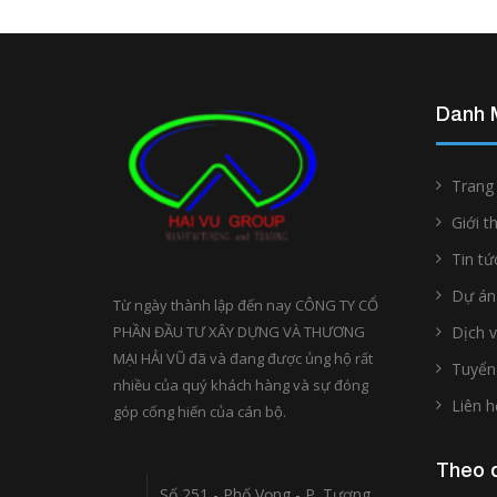
Danh 
Trang
Giới t
Tin tứ
Dự án
Từ ngày thành lập đến nay CÔNG TY CỔ
PHẦN ĐẦU TƯ XÂY DỰNG VÀ THƯƠNG
Dịch 
MẠI HẢI VŨ đã và đang được ủng hộ rất
Tuyển
nhiều của quý khách hàng và sự đóng
Liên h
góp cống hiến của cán bộ.
Theo d
Số 251 - Phố Vọng - P. Tương