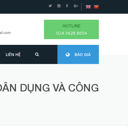
HOTLINE
024 3628 8654
il.com
LIÊN HỆ
BÁO GIÁ
 DÂN DỤNG VÀ CÔNG