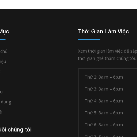
Mục
Thời Gian Làm Việc
Xem thời gian làm việc để sắ
 chủ
thời gian ghé thăm chúng tôi.
hiệu
c
Thứ 2: 8a.m – 6p.m
Thứ 3: 8a.m – 6p.m
vụ
Thứ 4: 8a.m – 6p.m
 dụng
ệ
Thứ 5: 8a.m – 6p.m
Thứ 6: 8a.m – 6p.m
õi chúng tôi
Thứ 7: 8a.m – 6p.m