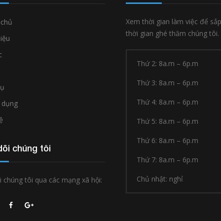
Xem thời gian làm việc để sắ
 chủ
thời gian ghé thăm chúng tôi.
hiệu
c
Thứ 2: 8a.m – 6p.m
Thứ 3: 8a.m – 6p.m
vụ
Thứ 4: 8a.m – 6p.m
 dụng
ệ
Thứ 5: 8a.m – 6p.m
Thứ 6: 8a.m – 6p.m
õi chúng tôi
Thứ 7: 8a.m – 6p.m
Chủ nhật: nghỉ
 chúng tôi qua các mạng xã hội: