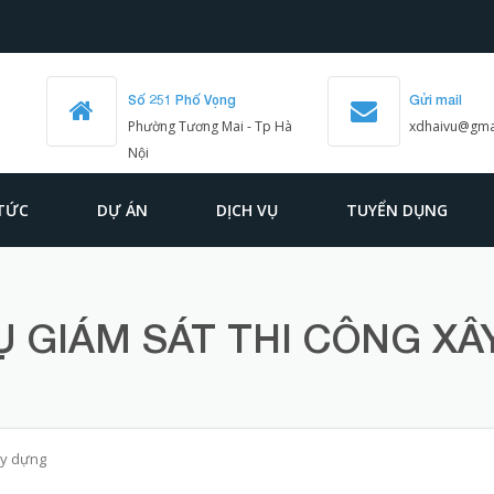
Số 251 Phố Vọng
Gửi mail
Phường Tương Mai - Tp Hà
xdhaivu@gma
Nội
 TỨC
DỰ ÁN
DỊCH VỤ
TUYỂN DỤNG
Ụ GIÁM SÁT THI CÔNG X
ây dựng