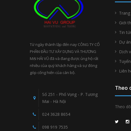
Trang
Giới t
Tin tứ
Dự án
Từ ngày thành lập đến nay CÔNG TY CỔ
PHẦN ĐẦU TƯ XÂY DỰNG VÀ THƯƠNG
Dịch 
MẠI HẢI VŨ đã và đang được ủng hộ rất
Tuyển
nhiều của quý khách hàng và sự đóng
Liên h
góp cống hiến của cán bộ.
Theo d
Số 251 - Phố Vọng - P. Tương
Mai - Hà Nội
Theo dõi
024 3628 8654
098 919 7535