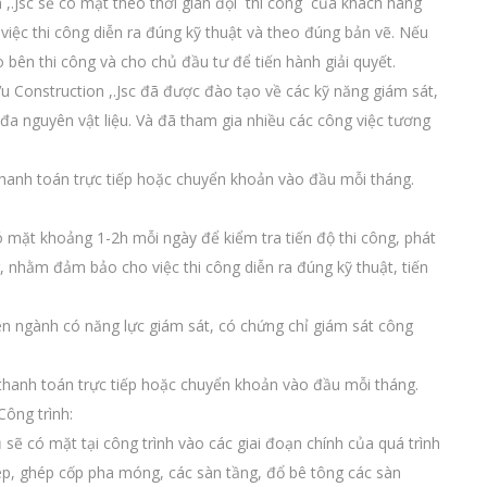
 ,.Jsc sẽ có mặt theo thời gian đội thi công của khách hàng
 việc thi công diễn ra đúng kỹ thuật và theo đúng bản vẽ. Nếu
o bên thi công và cho chủ đầu tư để tiến hành giải quyết.
u Construction ,.Jsc đã được đào tạo về các kỹ năng giám sát,
i đa nguyên vật liệu. Và đã tham gia nhiều các công việc tương
 thanh toán trực tiếp hoặc chuyển khoản vào đầu mỗi tháng.
 mặt khoảng 1-2h mỗi ngày để kiểm tra tiến độ thi công, phát
ng, nhằm đảm bảo cho việc thi công diễn ra đúng kỹ thuật, tiến
ên ngành có năng lực giám sát, có chứng chỉ giám sát công
thanh toán trực tiếp hoặc chuyển khoản vào đầu mỗi tháng.
Công trình:
 có mặt tại công trình vào các giai đoạn chính của quá trình
hép, ghép cốp pha móng, các sàn tầng, đổ bê tông các sàn