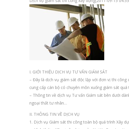
Dịch vụ giám sát thi công xây dựng(2011-09-15 04:55
I. GIỚI THIỆU DỊCH VỤ TƯ VẤN GIÁM SÁT
– Đây là dịch vụ giám sát độc lập với đơn vị thi công
cung cấp cán bộ có chuyên môn xuống giám sát quá tr
– Thông tin về dịch vụ Tư vấn Giám sát bên dưới dành
ngoại thất tư nhân…
II. THÔNG TIN VỀ DỊCH VỤ
1. Dịch vụ Giám sát thi công toàn bộ quá trình Xây dự