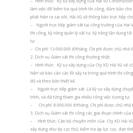
– Hình thức: Kỹ sư xây dựng của Hai Vu Construction
làm việc để kiểm tra quá trình thi công, đảm bảo cho
phát hiện ra sai sót, Hải Vũ sẽ thông báo trực tiếp ch
– Người trực tiếp giám sát tại công trường của Hai V
thi công, kỹ năng quản lý vật tư, kỹ năng tận dụng tố
tự.
– Chi phí: 13.000.000 đ/tháng. Chi phí được chủ nhà
2. Dịch vụ Giám sát thi công thường nhật:
– Hình thức: Kỹ sư xây dựng của Cty XD Hải Vũ sẽ có
hiện và báo cáo các lỗi xảy ra trong quá trình thi cô
độ và theo bản thiết kế.
– Người trực tiếp giám sát: Là kỹ sư xây dựng chuy
trình, và đã từng tham gia nhiều công việc tương tự.
– Chi phí: 8.000.000 đ/tháng. Chi phí được chủ nhà 
3. Dịch vụ Giám sát thi công các giai đoạn chính của 
– Hình thức: Cán bộ chuyên môn của Cty XD Hải Vũ sẽ
xây dựng như ép cọc thử, kiểm tra áp lực cọc, đan t