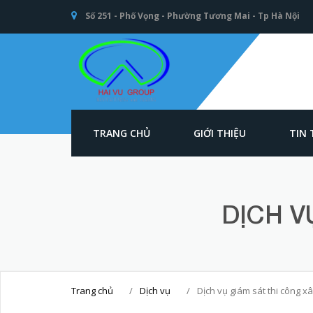
Số 251 - Phố Vọng - Phường Tương Mai - Tp Hà Nội
TRANG CHỦ
GIỚI THIỆU
TIN
An toàn Giao
thông - Kết cấu
thép Xây dựng -
Hải Vũ Group
DỊCH V
Trang chủ
/
Dịch vụ
/
Dịch vụ giám sát thi công x