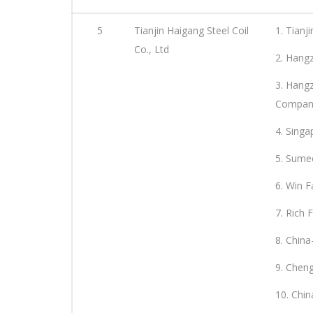
5
Tianjin Haigang Steel Coil
1. Tianj
Co., Ltd
2. Hangz
3. Hang
Company
4. Singa
5. Sumec
6. Win F
7. Rich F
8. Chin
9. Cheng
10. Chin