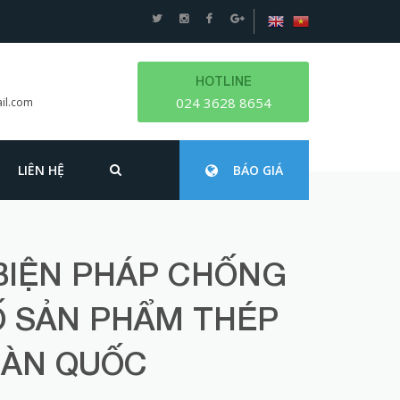
HOTLINE
024 3628 8654
il.com
LIÊN HỆ
BÁO GIÁ
BIỆN PHÁP CHỐNG
Ố SẢN PHẨM THÉP
HÀN QUỐC