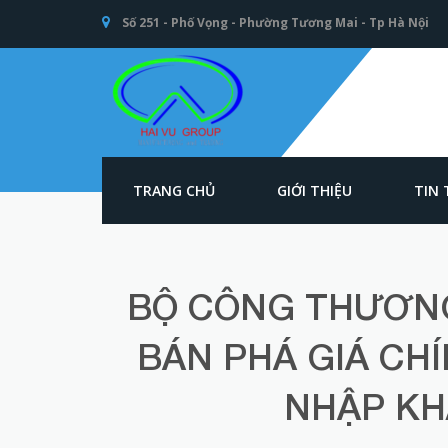
Số 251 - Phố Vọng - Phường Tương Mai - Tp Hà Nội
TRANG CHỦ
GIỚI THIỆU
TIN
An toàn Giao
thông - Kết cấu
thép Xây dựng -
Hải Vũ Group
BỘ CÔNG THƯƠNG
BÁN PHÁ GIÁ CH
NHẬP KH