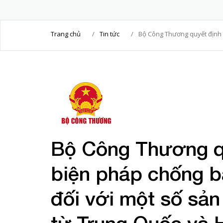
Trang chủ
/
Tin tức
/
Bộ Công Thương quyết định 
Bộ Công Thương q
biện pháp chống b
đối với một số sả