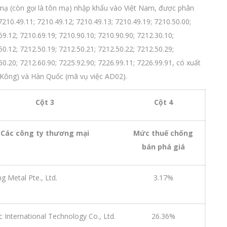
 mạ (còn gọi là tôn mạ) nhập khẩu vào Việt Nam, được phân
7210.49.11; 7210.49.12; 7210.49.13; 7210.49.19; 7210.50.00;
69.12; 7210.69.19; 7210.90.10; 7210.90.90; 7212.30.10;
50.12; 7212.50.19; 7212.50.21; 7212.50.22; 7212.50.29;
60.20; 7212.60.90; 7225.92.90; 7226.99.11; 7226.99.91, có xuất
Kông) và Hàn Quốc (mã vụ việc AD02).
Cột 3
Cột 4
Các công ty thương mại
Mức thuế chống
bán phá giá
g Metal Pte., Ltd.
3.17%
 International Technology Co., Ltd.
26.36%