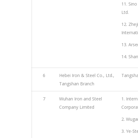
11. Sino
Ltd.
12. Zhej
Internat
13. Arse
14. Shan
6
Hebei Iron & Steel Co., Ltd.,
Tangshan
Tangshan Branch
7
Wuhan Iron and Steel
1. Inter
Company Limited
Corpora
2. Wuga
3. Ye-St