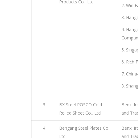
Products Co., Ltd.
2. Win F
3. Hangz
4. Hang
Company
5. Singa
6. Rich F
7. Chin
8. Shang
3
BX Steel POSCO Cold
Benxi Ir
Rolled Sheet Co., Ltd.
and Trad
4
Bengang Steel Plates Co.,
Benxi Ir
Ltd.
and Trad