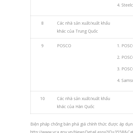
4. Steel
8
Các nhà sản xuất/xuất khẩu
khác của Trung Quốc
9
POSCO
1. POSC
2. POSC
3. POSC
4. Sams
10
Các nhà sản xuất/xuất khẩu
khác của Hàn Quốc
Biện pháp chống bán phá giá chính thức được áp dụng
http://www.vca.gov.vn/NewsDetail.aspx?ID=3558&C