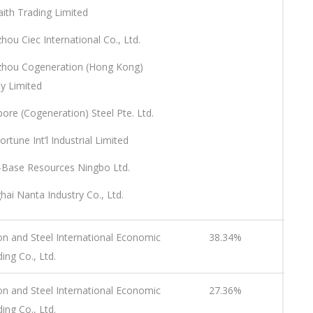
aith Trading Limited
hou Ciec International Co., Ltd.
zhou Cogeneration (Hong Kong)
 Limited
pore (Cogeneration) Steel Pte. Ltd.
ortune Int’l Industrial Limited
a-Base Resources Ningbo Ltd.
hai Nanta Industry Co., Ltd.
on and Steel International Economic
38.34%
ing Co., Ltd.
on and Steel International Economic
27.36%
ing Co., Ltd.