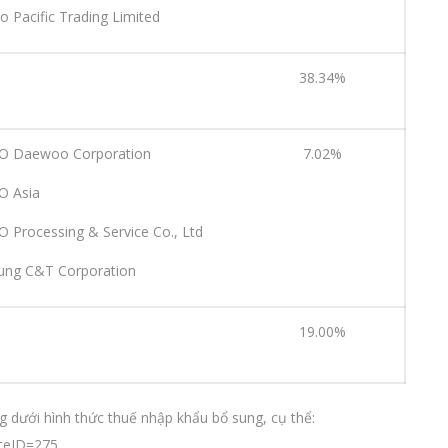
co Pacific Trading Limited
38.34%
O Daewoo Corporation
7.02%
O Asia
O Processing & Service Co., Ltd
ung C&T Corporation
19.00%
 dưới hình thức thuế nhập khẩu bổ sung, cụ thể:
ateID=275