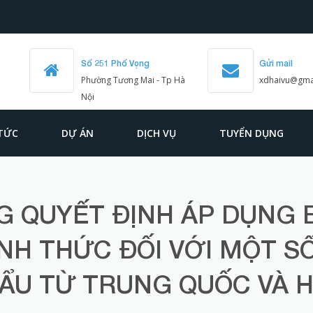
Số 251 Phố Vọng
Gửi mail
Phường Tương Mai - Tp Hà
xdhaivu@gma
Nội
 TỨC
DỰ ÁN
DỊCH VỤ
TUYỂN DỤNG
 QUYẾT ĐỊNH ÁP DỤNG 
ÍNH THỨC ĐỐI VỚI MỘT S
ẨU TỪ TRUNG QUỐC VÀ 