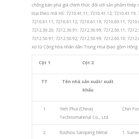
chống bán phá giá chính thức đối với sản phẩm thép
loại theo mã HS: 7210.41.11; 7210.41.12; 7210.41.19; 
7210.61.11; 7210.61.12; 7210.61.19; 7210.69.11; 7210.
7212.30.20; 7212.30.91; 7212.30.99; 7212.50.11; 7212.
7212.50.91; 7212.50.92; 7212.50.99; 7212.60.10; 7212.
xứ từ Cộng hòa nhân dân Trung Hoa (bao gồm Hồng 
Cột 1
Cột 2
TT
Tên nhà sản xuất/ xuất
khẩu
1
Yieh Phui (China)
Chin Fon
Technomaterial Co., Ltd.
2
Bazhou Sanqiang Metal
1. Sumec