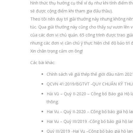
hình thức thụ hưởng cụ thể ví dụ như khi tính điểm 
sẽ được cộng điểm khi tham gia đấu thầu).
Theo tôi nên duy trì giải thưởng này nhưng không nê
túc. Qua giải thưởng này cũng cho thấy sự vươn lên 
của các đơn vị chủ quản. 65 công trình được trao giả
nhưng các đơn vị cần chú ý thực hiện chế độ bảo trì 
Xin chân trọng cảm ơn ông!
Các bài khác:
Chính sách về giá thép thế giới đầu năm 202
QCVN 41:2019/BGTVT -QUY CHUẨN KỸ TH
Hải Vũ – Quý II-2020 – Công bố Báo giá Hộ 
thông.
Hai Vu – Quý II-2020 – Công bố báo giá hộ l
Hai Vu – Quý III/2019 -Công bố báo giá hộ l
Quý III/2019 -Hai Vu –Công bố báo giá hộ la