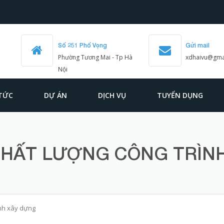
Số 251 Phố Vọng
Gửi mail
Phường Tương Mai - Tp Hà
xdhaivu@gma
Nội
 TỨC
DỰ ÁN
DỊCH VỤ
TUYỂN DỤNG
CHẤT LƯỢNG CÔNG TRÌN
ình xây dựng