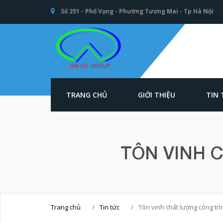
Số 251 - Phố Vọng - Phường Tương Mai - Tp Hà Nội
TRANG CHỦ
GIỚI THIỆU
TIN
An toàn Giao
thông - Kết cấu
thép Xây dựng -
Hải Vũ Group
TÔN VINH 
Trang chủ
/
Tin tức
/
Tôn vinh chất lượng công tr