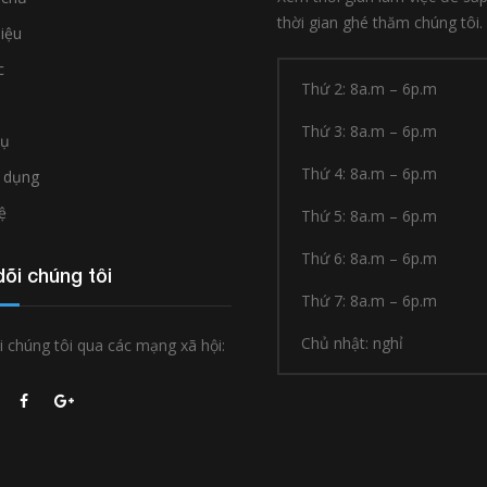
thời gian ghé thăm chúng tôi.
hiệu
c
Thứ 2: 8a.m – 6p.m
Thứ 3: 8a.m – 6p.m
vụ
Thứ 4: 8a.m – 6p.m
 dụng
ệ
Thứ 5: 8a.m – 6p.m
Thứ 6: 8a.m – 6p.m
õi chúng tôi
Thứ 7: 8a.m – 6p.m
Chủ nhật: nghỉ
 chúng tôi qua các mạng xã hội: