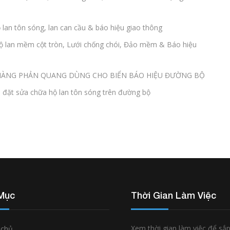
 lan tôn sóng, lan can cầu & báo hiệu giao thông
Hộ lan mềm cột tròn, Lưới chống chói, Đảo mềm & Báo hiệu
8 MÀNG PHẢN QUANG DÙNG CHO BIỂN BÁO HIỆU ĐƯỜNG BỘ
 đặt sửa chữa hộ lan tôn sóng trên đường bộ
Mục
Thời Gian Làm Việc
Xem thời gian làm việc để sắ
 chủ