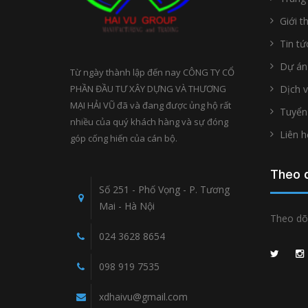
Giới t
Tin tứ
Dự án
Từ ngày thành lập đến nay CÔNG TY CỔ
PHẦN ĐẦU TƯ XÂY DỰNG VÀ THƯƠNG
Dịch 
MẠI HẢI VŨ đã và đang được ủng hộ rất
Tuyển
nhiều của quý khách hàng và sự đóng
Liên h
góp cống hiến của cán bộ.
Theo d
Số 251 - Phố Vọng - P. Tương
Mai - Hà Nội
Theo dõi
024 3628 8654
098 919 7535
xdhaivu@gmail.com