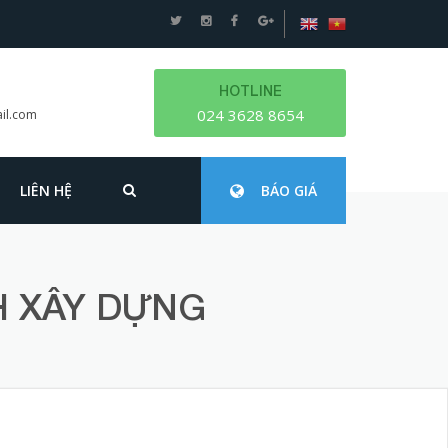
HOTLINE
024 3628 8654
il.com
LIÊN HỆ
BÁO GIÁ
H XÂY DỰNG