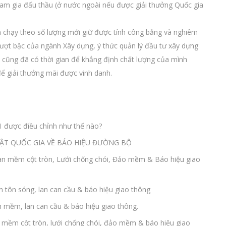
tham gia đấu thầu (ở nước ngoài nếu được giải thưởng Quốc gia
n chạy theo số lượng mới giữ được tính công bằng và nghiêm
vượt bậc của ngành Xây dựng, ý thức quản lý đầu tư xây dựng
i cũng đã có thời gian để khẳng định chất lượng của mình
để giải thưởng mãi được vinh danh.
1 được điều chỉnh như thế nào?
UẬT QUỐC GIA VỀ BÁO HIỆU ĐƯỜNG BỘ
lan mềm cột tròn, Lưới chống chói, Đảo mềm & Báo hiệu giao
an tôn sóng, lan can cầu & báo hiệu giao thông
an mềm, lan can cầu & báo hiệu giao thông.
n mềm cột tròn, lưới chống chói, đảo mềm & báo hiệu giao