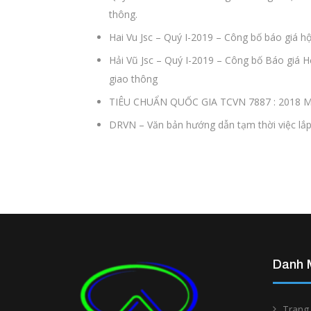
thông.
Hai Vu Jsc – Quý I-2019 – Công bố báo giá hộ
Hải Vũ Jsc – Quý I-2019 – Công bố Báo giá 
giao thông
TIÊU CHUẨN QUỐC GIA TCVN 7887 : 201
DRVN – Văn bản hướng dẫn tạm thời việc lắp
Danh 
Trang