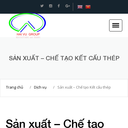
An toàn Giao thông - Kết cấu thép Xây dựng -Hải
Vũ Group
Trang chủ
SẢN XUẤT – CHẾ TẠO KẾT CẤU THÉP
Giới thiệu
Tin tức
Dự án
Trang chủ
/
Dịch vụ
/
Sản xuất – Chế tạo Kết cấu thép
Dịch vụ
Tuyển dụng
Liên hệ
Sản xuất – Chế tạo