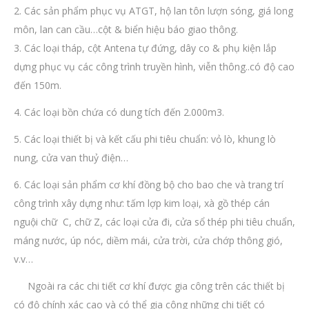
2. Các sản phẩm phục vụ ATGT, hộ lan tôn lượn sóng, giá long
môn, lan can cầu…cột & biển hiệu báo giao thông.
3. Các loại tháp, cột Antena tự đứng, dây co & phụ kiện lắp
dựng phục vụ các công trình truyền hình, viễn thông..có độ cao
đến 150m.
4. Các loại bồn chứa có dung tích đến 2.000m3.
5. Các loại thiết bị và kết cấu phi tiêu chuẩn: vỏ lò, khung lò
nung, cửa van thuỷ điện…
6. Các loại sản phẩm cơ khí đồng bộ cho bao che và trang trí
công trình xây dựng như: tấm lợp kim loại, xà gồ thép cán
nguội chữ C, chữ Z, các loại cửa đi, cửa sổ thép phi tiêu chuẩn,
máng nước, úp nóc, diềm mái, cửa trời, cửa chớp thông gió,
v.v…
Ngoài ra các chi tiết cơ khí được gia công trên các thiết bị
có độ chính xác cao và có thể gia công những chi tiết có