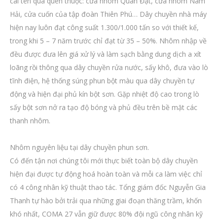
cái tên quá quen thuộc: cửa nhôm Quân Đạt, cửa nhôm Nam
Hải, cửa cuốn của tập đoàn Thiên Phú… Dây chuyền nhà máy
hiện nay luôn đạt công suất 1.300/1.000 tấn so với thiết kế,
trong khi 5 – 7 năm trước chỉ đạt từ 35 – 50%. Nhôm nhập về
đều được đưa lên giá xử lý và làm sạch bằng dung dịch a xít
loãng rồi thông qua dây chuyền rửa nước, sấy khô, đưa vào lò
tĩnh điện, hệ thống súng phun bột màu qua dây chuyền tự
động và hiện đại phủ kín bột sơn. Gặp nhiệt độ cao trong lò
sấy bột sơn nở ra tạo độ bóng và phủ đều trên bề mặt các
thanh nhôm.
Nhôm nguyên liệu tại dây chuyền phun sơn.
Có đến tận nơi chúng tôi mới thực biết toàn bộ dây chuyền
hiện đại được tự động hoá hoàn toàn và mỗi ca làm việc chỉ
có 4 công nhân kỹ thuật thao tác. Tổng giám đốc Nguyễn Gia
Thanh tự hào bởi trải qua những giai đoạn thăng trầm, khốn
khó nhất, COMA 27 vẫn giữ được 80% đội ngũ công nhân kỹ