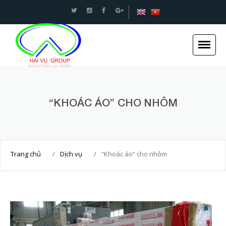
An toàn Giao thông - Kết cấu thép Xây dựng -Hải
Vũ Group
“KHOÁC ÁO” CHO NHÔM
Trang chủ
Giới thiệu
Tin tức
Trang chủ
/
Dịch vụ
/
“Khoác áo” cho nhôm
Dự án
Dịch vụ
Tuyển dụng
Liên hệ