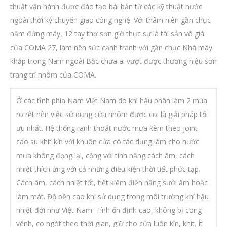
thuật vận hành được đào tạo bài bản từ các kỹ thuật nước
ngoài thời kỳ chuyển giao công nghệ. Với thâm niên gần chục
năm đứng máy, 12 tay thợ sơn giờ thực sự là tài sản vô giá
của COMA 27, làm nên sức cạnh tranh với gần chục Nhà máy
khắp trong Nam ngoài Bắc chưa ai vượt được thương hiệu sơn
trang trí nhôm của COMA.
Ở các tỉnh phía Nam Việt Nam do khí hậu phân làm 2 mùa
rõ rệt nên việc sử dụng cửa nhôm được coi là giải pháp tối
ưu nhất. Hệ thống rãnh thoát nước mưa kèm theo joint
cao su khít kín với khuôn cửa có tác dụng làm cho nước
mưa không đọng lại, cộng với tính năng cách âm, cách
nhiệt thích ứng với cả những điều kiện thời tiết phức tạp.
Cách âm, cách nhiệt tốt, tiết kiệm điện năng sưởi ấm hoặc
làm mát. Độ bền cao khi sử dụng trong môi trường khí hậu
nhiệt đới như Việt Nam. Tính ổn định cao, không bị cong
vênh, co ngót theo thời gian, giữ cho cửa luôn kín, khít. Ít