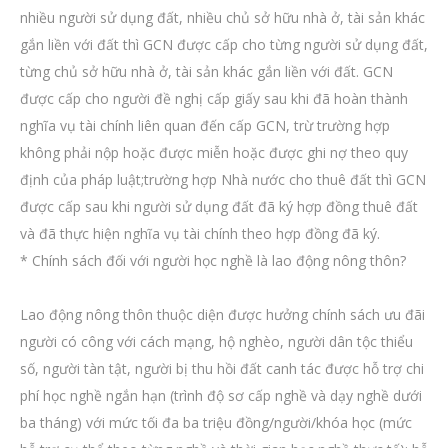
nhiều người sử dụng đất, nhiều chủ sở hữu nhà ở, tài sản khác
gắn liền với đất thì GCN được cấp cho từng người sử dụng đất,
từng chủ sở hữu nhà ở, tài sản khác gắn liền với đất. GCN
được cấp cho người đề nghị cấp giấy sau khi đã hoàn thành
nghĩa vụ tài chính liên quan đến cấp GCN, trừ trường hợp
không phải nộp hoặc được miễn hoặc được ghi nợ theo quy
định của pháp luật;trường hợp Nhà nước cho thuê đất thì GCN
được cấp sau khi người sử dụng đất đã ký hợp đồng thuê đất
và đã thực hiện nghĩa vụ tài chính theo hợp đồng đã ký.
* Chính sách đối với người học nghề là lao động nông thôn?
Lao động nông thôn thuộc diện được hưởng chính sách ưu đãi
người có công với cách mạng, hộ nghèo, người dân tộc thiểu
số, người tàn tật, người bị thu hồi đất canh tác được hỗ trợ chi
phí học nghề ngắn hạn (trình độ sơ cấp nghề và dạy nghề dưới
ba tháng) với mức tối đa ba triệu đồng/người/khóa học (mức