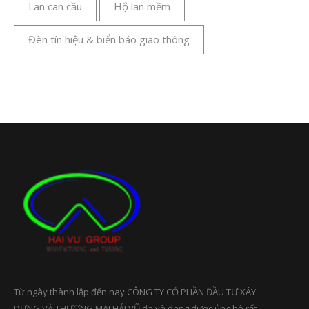
Lan can cầu
Hộ lan mềm
Đèn tín hiệu & biển báo giao thông
Từ ngày thành lập đến nay CÔNG TY CỔ PHẦN ĐẦU TƯ XÂY
DỰNG VÀ THƯƠNG MẠI HẢI VŨ đã và đang được ủng hộ rất