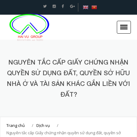
An toàn Giao thông - Kết cấu thép Xây dựng -Hải
Vũ Group
NGUYÊN TẮC CẤP GIẤY CHỨNG NHẬN
QUYỀN SỬ DỤNG ĐẤT, QUYỀN SỞ HỮU
Trang chủ
NHÀ Ở VÀ TÀI SẢN KHÁC GẮN LIỀN VỚI
Giới thiệu
ĐẤT?
Tin tức
Dự án
Dịch vụ
Trang chủ
/
Dịch vụ
/
Tuyển dụng
Nguyên tắc cấp Giấy chứng nhận quyền sử dụng đất, quyền sở
Liên hệ