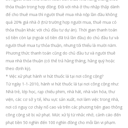
thỏa thuận trong hợp đồng. Ðối với nhà ở thu nhập thấp dành
để cho thuê mua thì người thuê mua nhà nộp lần đầu không
quá 20% giá nhà ở (trừ trường hợp người mua, thuê mua có
thỏa thuận khác với chủ đầu tư dự án). Thời gian thanh toán
số tiền còn lại (ngoài số tiền đã trả lần đầu) do chủ đầu tư và
người thuê mua tự thỏa thuận, nhưng tối thiểu là mười năm.
Phương thức thanh toán cũng do chủ đầu tư và người thuê
mua nhà thỏa thuận (có thể trả hằng tháng, hằng quý hoặc
theo định kỳ).
* Việc xử phạt hành vi hút thuốc lá tại nơi công cộng?
Từ ngày 1-1-2010, hành vi hút thuốc lá tại nơi công cộng như:
Nhà trẻ, lớp học, rạp chiếu phim, nhà hát, nhà văn hóa, thư
viện, các cơ sở y tế, khu vực sản xuất, nơi làm việc trong nhà,
nơi có nguy cơ cháy nổ cao và trên các phương tiện giao thông
công cộng sẽ bị xử phạt. Mức xử lý từ nhắc nhở, cảnh cáo đến
phạt tiền 50 nghìn đến 100 nghìn đồng cho mỗi lần vi phạm.