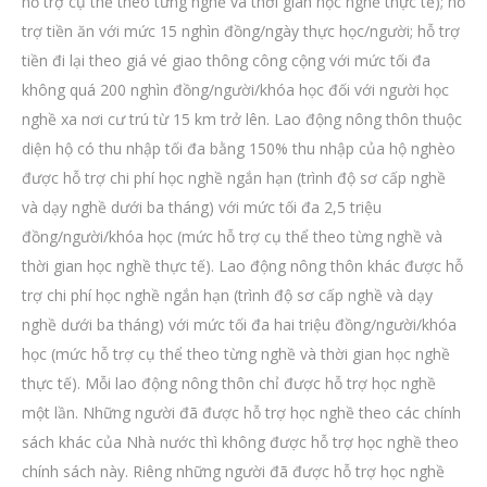
hỗ trợ cụ thể theo từng nghề và thời gian học nghề thực tế); hỗ
trợ tiền ăn với mức 15 nghìn đồng/ngày thực học/người; hỗ trợ
tiền đi lại theo giá vé giao thông công cộng với mức tối đa
không quá 200 nghìn đồng/người/khóa học đối với người học
nghề xa nơi cư trú từ 15 km trở lên. Lao động nông thôn thuộc
diện hộ có thu nhập tối đa bằng 150% thu nhập của hộ nghèo
được hỗ trợ chi phí học nghề ngắn hạn (trình độ sơ cấp nghề
và dạy nghề dưới ba tháng) với mức tối đa 2,5 triệu
đồng/người/khóa học (mức hỗ trợ cụ thể theo từng nghề và
thời gian học nghề thực tế). Lao động nông thôn khác được hỗ
trợ chi phí học nghề ngắn hạn (trình độ sơ cấp nghề và dạy
nghề dưới ba tháng) với mức tối đa hai triệu đồng/người/khóa
học (mức hỗ trợ cụ thể theo từng nghề và thời gian học nghề
thực tế). Mỗi lao động nông thôn chỉ được hỗ trợ học nghề
một lần. Những người đã được hỗ trợ học nghề theo các chính
sách khác của Nhà nước thì không được hỗ trợ học nghề theo
chính sách này. Riêng những người đã được hỗ trợ học nghề